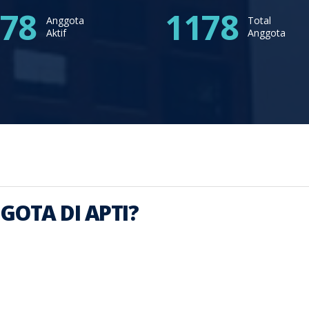
78
1178
Anggota
Total
Aktif
Anggota
OTA DI APTI?