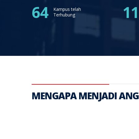
64
11
Kampus telah
Terhubung
MENGAPA MENJADI ANGG