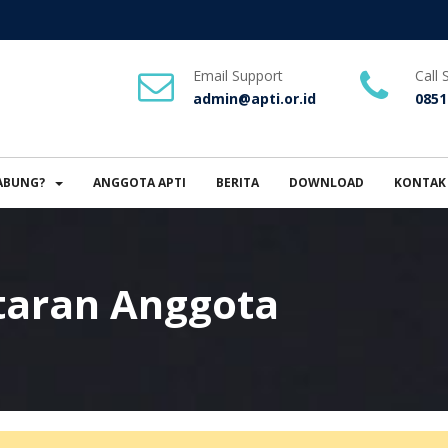
Email Support
Call 
admin@apti.or.id
0851
ABUNG?
ANGGOTA APTI
BERITA
DOWNLOAD
KONTAK
taran Anggota